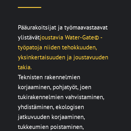
Pääurakoitsijat ja työmaavastaavat
ylistävät
joustavia Water-Gate© -
työpatoja niiden tehokkuuden,
yksinkertaisuuden ja joustavuuden
takia.
Teknisten rakennelmien
korjaaminen, pohjatyöt, joen
tukirakennelmien vahvistaminen,
yhdistäminen, ekologisen
jatkuvuuden korjaaminen,
tukkeumien poistaminen,