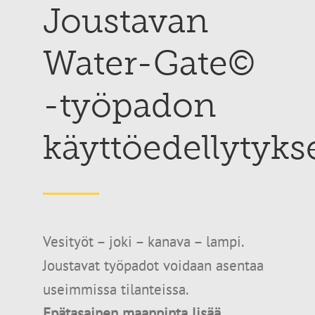
Joustavan
Water-Gate©
-työpadon
käyttöedellytyks
Vesityöt – joki – kanava – lampi.
Joustavat työpadot voidaan asentaa
useimmissa tilanteissa.
Epätasainen maanpinta lisää