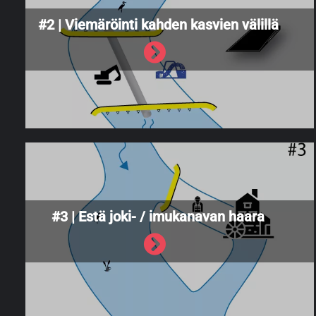
#2 | Viemäröinti kahden kasvien välillä
#3 | Estä joki- / imukanavan haara