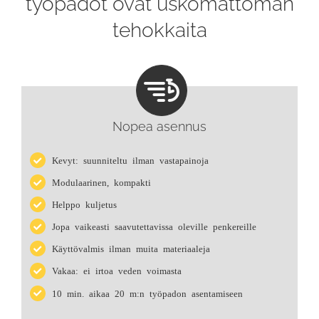
työpadot ovat uskomattoman
tehokkaita
Nopea asennus
Kevyt: suunniteltu ilman vastapainoja
Modulaarinen, kompakti
Helppo kuljetus
Jopa vaikeasti saavutettavissa oleville penkereille
Käyttövalmis ilman muita materiaaleja
Vakaa: ei irtoa veden voimasta
10 min. aikaa 20 m:n työpadon asentamiseen