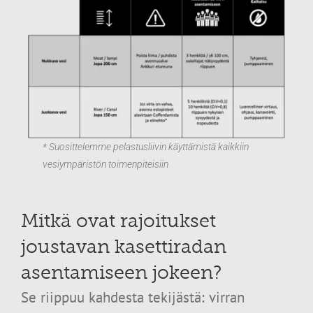
* Suosittelemme pelastusliivin käyttämistä kaikkiin
vesiympäristön toimenpiteisiin
Mitkä ovat rajoitukset
joustavan kasettiradan
asentamiseen jokeen?
Se riippuu kahdesta tekijästä: virran