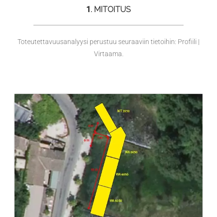
1
. MITOITUS
Toteutettavuusanalyysi perustuu seuraaviin tietoihin: Profiili |
Virtaama.