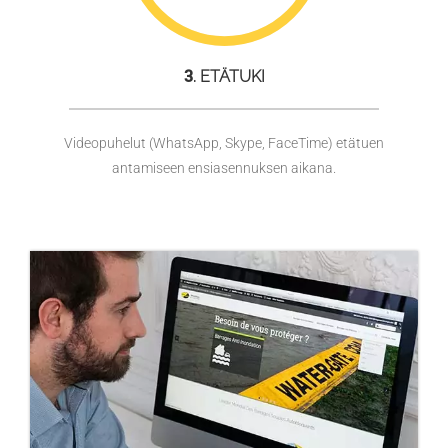
3
. ETÄTUKI
Videopuhelut (WhatsApp, Skype, FaceTime) etätuen
antamiseen ensiasennuksen aikana.