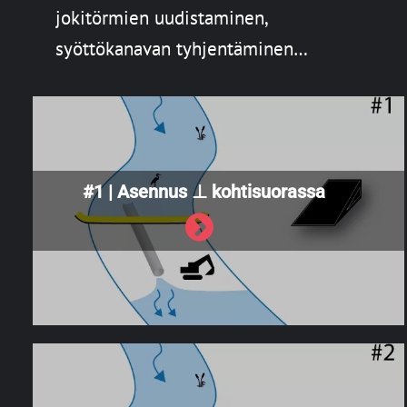
jokitörmien uudistaminen,
syöttökanavan tyhjentäminen…
#1 | Asennus ⊥ kohtisuorassa