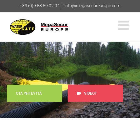
Skip
+33 (0)9 53 59 02 94
|
info@megasecureurope.com
to
content
OTA YHTEYTTÄ
VIDEOT