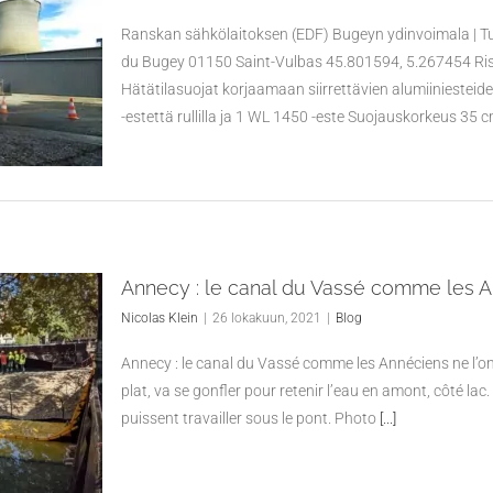
Ranskan sähkölaitoksen (EDF) Bugeyn ydinvoimala | Tu
du Bugey 01150 Saint-Vulbas 45.801594, 5.267454 Risk
Hätätilasuojat korjaamaan siirrettävien alumiiniesteid
-estettä rullilla ja 1 WL 1450 -este Suojauskorkeus 35 
Annecy : le canal du Vassé comme les An
Nicolas Klein
|
26 lokakuun, 2021
|
Blog
Annecy : le canal du Vassé comme les Annéciens ne l’on
plat, va se gonfler pour retenir l’eau en amont, côté lac.
puissent travailler sous le pont. Photo
[...]