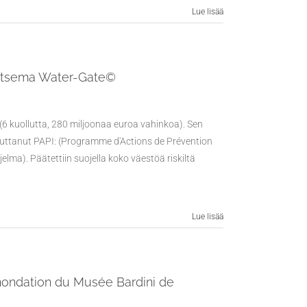
Lue lisää
litsema Water-Gate©
6 kuollutta, 280 miljoonaa euroa vahinkoa). Sen
teuttanut PAPI: (Programme d'Actions de Prévention
lma). Päätettiin suojella koko väestöä riskiltä
Lue lisää
 Inondation du Musée Bardini de