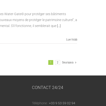
uples Water-Gate© pour protéger ses bâtiments
 nouveaux moyens de protéger le patrimoine culturel", a
imental. S'il fonctionne, il semblerait que
[...]
Lue lisää
1
2
Seuraava
CONTACT 24/24
Téléphone :
+33 9 53 59 02 94