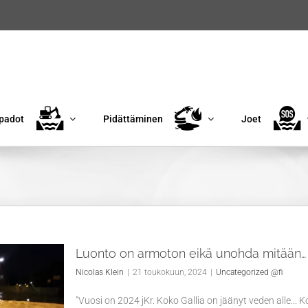
padot
Pidättäminen
Joet
Luonto on armoton eikä unohda mitään…
Nicolas Klein
|
21 toukokuun, 2024
|
Uncategorized @fi
"Vuosi on 2024 jKr. Koko Gallia on jäänyt veden alle... K