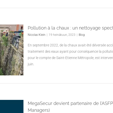
Pollution à la chaux : un nettoyage spect
Nicolas Klein
|
19 heinäkuun, 2023
|
Blog
En septembre 2022, de la chaux avait été déversée acci
traitement des eaux ayant pour conséquence la pollutio
pour le compte de Saint-Etienne Métropole, est intervenu
juin.
MegaSecur devient partenaire de l’ASFP
Managers)