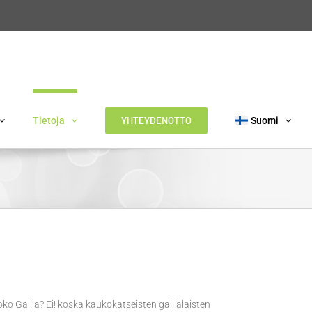
YHTEYDENOTTO
Tietoja
Suomi
oko Gallia? Ei! koska kaukokatseisten gallialaisten