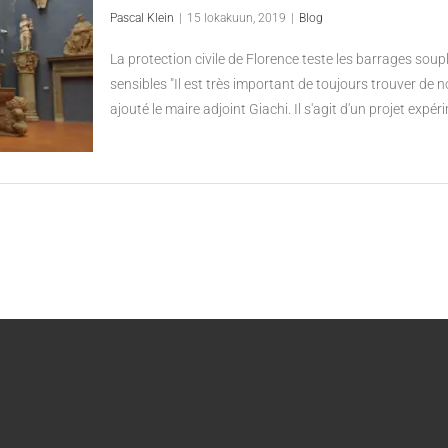
Pascal Klein
|
15 lokakuun, 2019
|
Blog
La protection civile de Florence teste les barrages so
sensibles "Il est très important de toujours trouver de
ajouté le maire adjoint Giachi. Il s'agit d'un projet expér