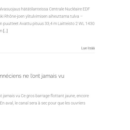
lvasuojaus hätätilanteissa Centrale Nucléaire EDF
i Rhône-joen ylitulvimisen aiheuttama tulva –
en puutteet Avattu pituus 33,4 m Laitteisto 2 WL 1430
cm
[...]
Lue lisää
néciens ne l’ont jamais vu
t jamais vu Ce gros barrage flottant jaune, encore
 En aval, le canal sera à sec pour que les ouvriers