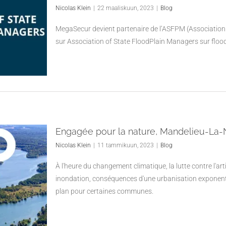
Nicolas Klein
|
22 maaliskuun, 2023
|
Blog
MegaSecur devient partenaire de l’ASFPM (Association
sur Association of State FloodPlain Managers sur flood
Engagée pour la nature, Mandelieu-La
Nicolas Klein
|
11 tammikuun, 2023
|
Blog
À l'heure du changement climatique, la lutte contre l'arti
inondation, conséquences d'une urbanisation exponentie
plan pour certaines communes.