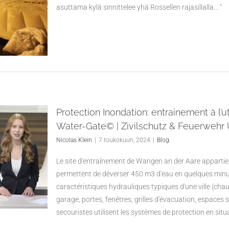
asuttama kylä sinnittelee yhä Rossellen rajasillalla... "
Protection Inondation: entrainement à l’
Water-Gate© | Zivilschutz & Feuerwehr 
Nicolas Klein
|
7 toukokuun, 2024
|
Blog
Le site d'entraînement de Wangen an der Aare appartien
permettent de déverser 450 m3 d'eau en quelques minu
caractéristiques hydrauliques typiques d'une ville (chau
garage, portes, fenêtres, grilles d'évacuation, espaces 
secouristes utilisent les systèmes de protection en situa