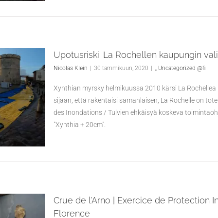
Upotusriski: La Rochellen kaupungin va
Nicolas Klein
|
30 tammikuun, 2020
|
,
,
Uncategorized @fi
Xynthian myrsky helmikuussa 2010 kärsi La Rochellea (
sijaan, että rakentaisi samanlaisen, La Rochelle on to
des Inondations / Tulvien ehkäisyä koskeva toimintaohje
"Xynthia + 20cm".
Crue de l’Arno | Exercice de Protection
Florence