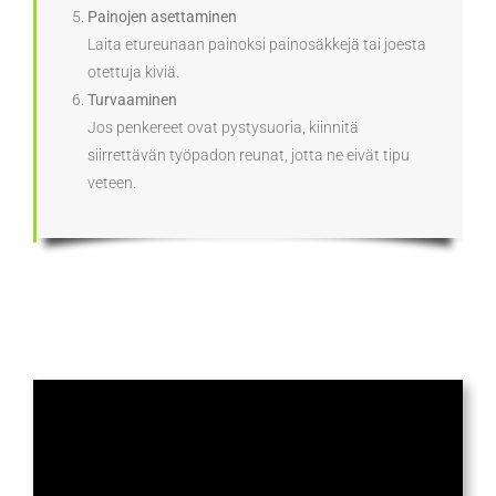
Painojen asettaminen
Laita etureunaan painoksi painosäkkejä tai joesta
otettuja kiviä.
Turvaaminen
Jos penkereet ovat pystysuoria, kiinnitä
siirrettävän työpadon reunat, jotta ne eivät tipu
veteen.