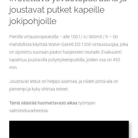
joustavat putket kapeille
jokipohjoille
Pienillä virtausnopeuksilla – alle 100 l / s | 360m3 / h – On
mahdollista käyttää Water-Gate© DS-1200 virtaussuojaa, joka
on sijoitettu suoraan padon harjanteen reunalle. Evakuointi
tapahtuu joustavilla polyetyleeniputkilla, joiden osa on 450
mm.
Joustavat letkut on helppo asentaa, ja niiden pinta-ala on
pienempi ja kyky ohittaa esteet.
Tämä säästää huomattavasti aikaa
työmaan
valmisteluvaiheessa.