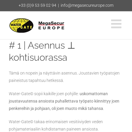
Skip
+33 (0)9 53 59 02 94
|
info@megasecureurope.com
to
content
# 1 | Asennus ⊥
kohtisuorassa
Tämä on nopein ja näyttävin asennus. Joustavien työpatojen
paineistus tapahtuu hetkessä.
Water-Gate© sopii kaikille joen pohjille:
uskomattoman
joustavuutensa ansiosta puhallettava työpato kiinnittyy joen
penkereihin ja pohjaan, oli joen muoto mikä tahansa
.
Water-Gate© takaa erinomaisen vesitiiviyden veden
pohjamateriaaliin kohdistaman paineen ansiosta.