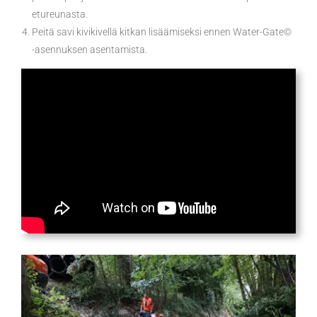
etureunasta.
Peitä savi kivikivellä kitkan lisäämiseksi ennen Water-Gate©
-asennuksen asentamista.