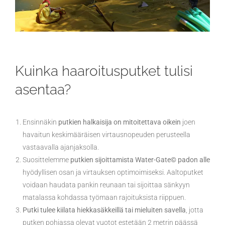
Kuinka haaroitusputket tulisi
asentaa?
Ensinnäkin
putkien halkaisija on mitoitettava oikein
joen
havaitun keskimääräisen virtausnopeuden perusteella
vastaavalla ajanjaksolla.
Suosittelemme
putkien sijoittamista Water-Gate© padon alle
hyödyllisen osan ja virtauksen optimoimiseksi. Aaltoputket
voidaan haudata pankin reunaan tai sijoittaa sänkyyn
matalassa kohdassa työmaan rajoituksista riippuen.
Putki tulee kiilata hiekkasäkkeillä tai mieluiten savella
, jotta
putken pohjassa olevat vuotot estetään 2 metrin päässä