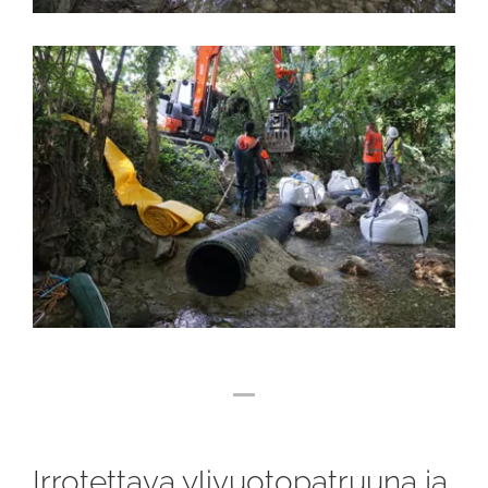
Irrotettava ylivuotopatruuna ja