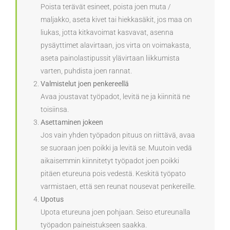
Poista terävät esineet, poista joen muta /
maljakko, aseta kivet tai hiekkasäkit, jos maa on
liukas, jotta kitkavoimat kasvavat, asenna
pysäyttimet alavirtaan, jos virta on voimakasta,
aseta painolastipussit ylävirtaan liikkumista
varten, puhdista joen rannat.
Valmistelut joen penkereellä
Avaa joustavat työpadot, levitä ne ja kiinnitä ne
toisiinsa.
Asettaminen jokeen
Jos vain yhden työpadon pituus on riittävä, avaa
se suoraan joen poikki ja levitä se. Muutoin vedä
aikaisemmin kiinnitetyt työpadot joen poikki
pitäen etureuna pois vedestä. Keskitä työpato
varmistaen, että sen reunat nousevat penkereille.
Upotus
Upota etureuna joen pohjaan. Seiso etureunalla
työpadon paineistukseen saakka.