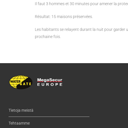
Il faut 3 hommes et 30 minutes pour amener la protec
Résultat: 15 maisons préservées.
Les habitants se relayent durant la nuit pour garder un
prochaine fois.
Tietoja meistä
Tehtaamme