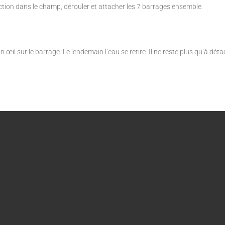
tion dans le champ, dérouler et attacher les 7 barrages ensemble.
 œil sur le barrage. Le lendemain l’eau se retire. Il ne reste plus qu’à déta