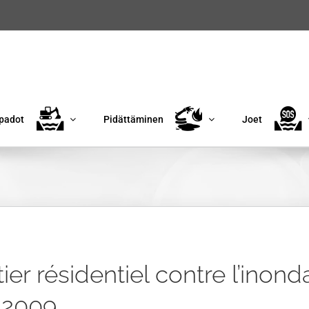
padot
Pidättäminen
Joet
ier résidentiel contre l’inond
 2009