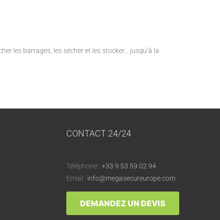
cher les barrages, les sécher et les stocker… jusqu’à la
CONTACT 24/24
Téléphone :
+33 9 53 59 02 94
Email :
info@megasecureurope.com
DEMANDEZ UN DEVIS