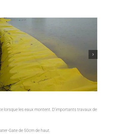
tte lorsque les eaux montent. D’importants travaux de
 Water-Gate de 50cm de haut.