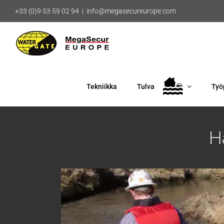
Skip
+33 (0)9 53 59 02 94
|
info@megasecureurope.com
to
content
Tekniikka
Tulva
Työ
Ha