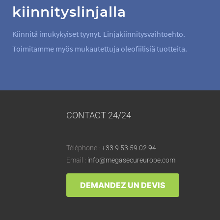
kiinnityslinjalla
Kiinnitä imukykyiset tyynyt. Linjakiinnitysvaihtoehto.
Toimitamme myös mukautettuja oleofiilisiä tuotteita.
CONTACT 24/24
Téléphone :
+33 9 53 59 02 94
Email :
info@megasecureurope.com
DEMANDEZ UN DEVIS