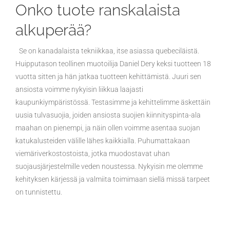
Onko tuote ranskalaista
alkuperää?
Se on kanadalaista tekniikkaa, itse asiassa quebeciläistä.
Huipputason teollinen muotoilija Daniel Dery keksi tuotteen 18
vuotta sitten ja hän jatkaa tuotteen kehittämistä. Juuri sen
ansiosta voimme nykyisin liikkua laajasti
kaupunkiympäristössä. Testasimme ja kehittelimme äskettäin
uusia tulvasuojia, joiden ansiosta suojien kiinnityspinta-ala
maahan on pienempi, ja näin ollen voimme asentaa suojan
katukalusteiden välille lähes kaikkialla. Puhumattakaan
viemäriverkostostoista, jotka muodostavat uhan
suojausjärjestelmille veden noustessa. Nykyisin me olemme
kehityksen kärjessä ja valmiita toimimaan siellä missä tarpeet
on tunnistettu.