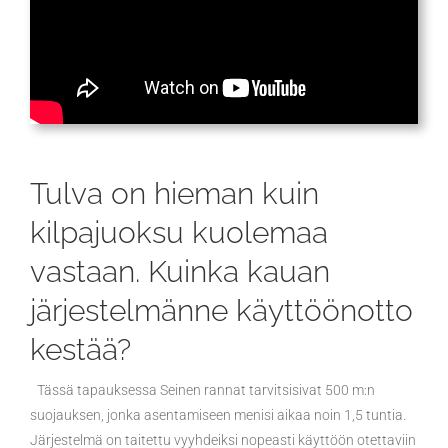
Tulva on hieman kuin
kilpajuoksu kuolemaa
vastaan. Kuinka kauan
järjestelmänne käyttöönotto
kestää?
Tässä tapauksessa Seinen rannat tarvitsisivat 500 m:n
suojauksen, jonka asentamiseen menisi aikaa noin 1,5 tuntia.
Järjestelmä on taitettu vyyhdeiksi nopeasti käyttöön otettaviin