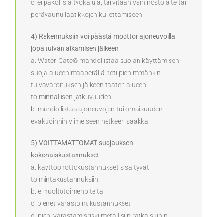
c. ei pakollisia työkaluja, tarvitaan vain nostolaite tai
perävaunu laatikkojen kuljettamiseen
4) Rakennuksiin voi päästä moottoriajoneuvoilla
jopa tulvan alkamisen jälkeen
a. Water-Gate© mahdollistaa suojan käyttämisen
suoja-alueen maaperällä heti pienimmänkin
tulvavaroituksen jälkeen taaten alueen
toiminnallisen jatkuvuuden
b. mahdollistaa ajoneuvojen tai omaisuuden
evakuoinnin viimeiseen hetkeen saakka.
5) VOITTAMATTOMAT suojauksen
kokonaiskustannukset
a. käyttöönottokustannukset sisältyvät
toimintakustannuksiin.
b. ei huoltotoimenpiteitä
c. pienet varastointikustannukset
d. pieni varastamisriski metallisiin ratkaisuihin