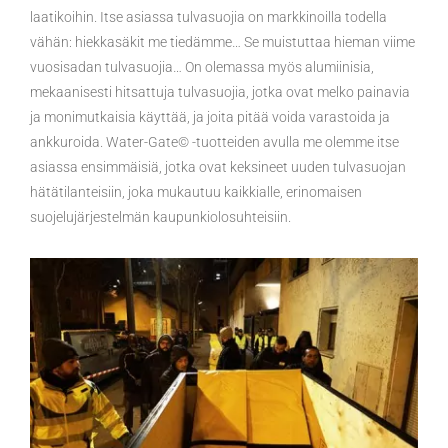
laatikoihin. Itse asiassa tulvasuojia on markkinoilla todella
vähän: hiekkasäkit me tiedämme… Se muistuttaa hieman viime
vuosisadan tulvasuojia… On olemassa myös alumiinisia,
mekaanisesti hitsattuja tulvasuojia, jotka ovat melko painavia
ja monimutkaisia käyttää, ja joita pitää voida varastoida ja
ankkuroida. Water-Gate© -tuotteiden avulla me olemme itse
asiassa ensimmäisiä, jotka ovat keksineet uuden tulvasuojan
hätätilanteisiin, joka mukautuu kaikkialle, erinomaisen
suojelujärjestelmän kaupunkiolosuhteisiin.