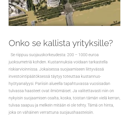
Onko se kallista yrityksille?
Se riippuu suojauskorkeudesta: 200 – 1000 euroa
juoksumetriä kohden. Kustannuksia voidaan tarkastella
riskiarvioinnissa. Jokaisessa suojaamiseen liittyvässä
investointipäätöksessä täytyy toteuttaa kustannus-
hyötyanalyysi. Pariisin alueella tapahtuvassa vuosisadan
tulvassa haasteet ovat ilmiömäiset. Ja valitettavasti niin on
nykyisin suojaamisen osalta, koska, toistan tämän vielä kerran,
tulvaa saapuu ja melkein mitään ei ole tehty. Tämä on hinta,
joka on vähäinen verrattuna suojaushaasteisiin.