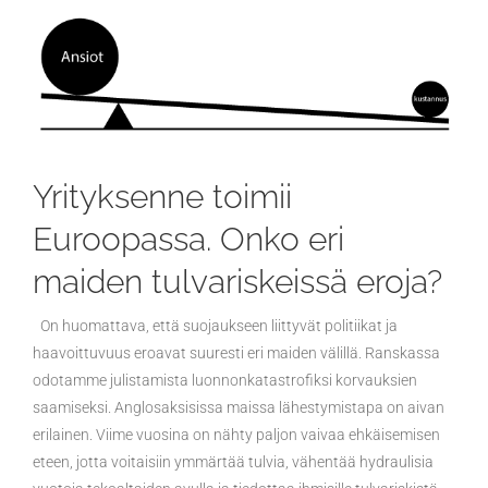
Yrityksenne toimii
Euroopassa. Onko eri
maiden tulvariskeissä eroja?
On huomattava, että suojaukseen liittyvät politiikat ja
haavoittuvuus eroavat suuresti eri maiden välillä. Ranskassa
odotamme julistamista luonnonkatastrofiksi korvauksien
saamiseksi. Anglosaksisissa maissa lähestymistapa on aivan
erilainen. Viime vuosina on nähty paljon vaivaa ehkäisemisen
eteen, jotta voitaisiin ymmärtää tulvia, vähentää hydraulisia