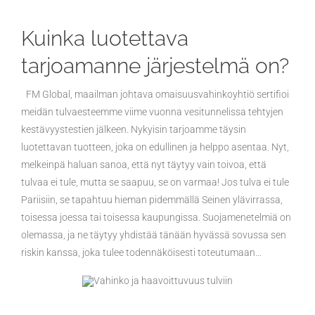
Kuinka luotettava
tarjoamanne järjestelmä on?
FM Global, maailman johtava omaisuusvahinkoyhtiö sertifioi
meidän tulvaesteemme viime vuonna vesitunnelissa tehtyjen
kestävyystestien jälkeen. Nykyisin tarjoamme täysin
luotettavan tuotteen, joka on edullinen ja helppo asentaa. Nyt,
melkeinpä haluan sanoa, että nyt täytyy vain toivoa, että
tulvaa ei tule, mutta se saapuu, se on varmaa! Jos tulva ei tule
Pariisiin, se tapahtuu hieman pidemmällä Seinen ylävirrassa,
toisessa joessa tai toisessa kaupungissa. Suojamenetelmiä on
olemassa, ja ne täytyy yhdistää tänään hyvässä sovussa sen
riskin kanssa, joka tulee todennäköisesti toteutumaan…