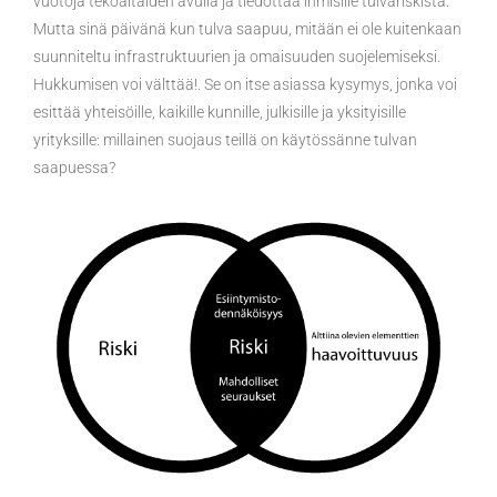
vuotoja tekoaltaiden avulla ja tiedottaa ihmisille tulvariskistä.
Mutta sinä päivänä kun tulva saapuu, mitään ei ole kuitenkaan
suunniteltu infrastruktuurien ja omaisuuden suojelemiseksi.
Hukkumisen voi välttää!. Se on itse asiassa kysymys, jonka voi
esittää yhteisöille, kaikille kunnille, julkisille ja yksityisille
yrityksille: millainen suojaus teillä on käytössänne tulvan
saapuessa?