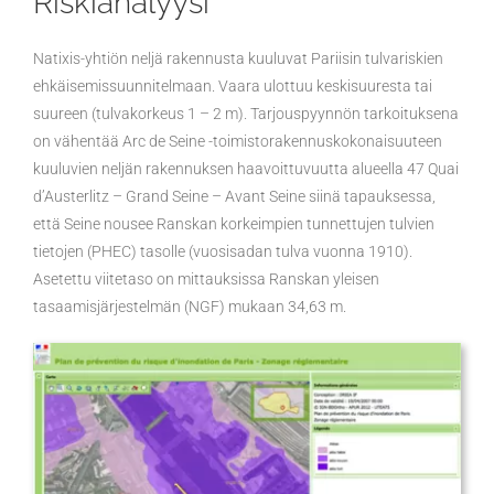
Riskianalyysi
Natixis-yhtiön neljä rakennusta kuuluvat Pariisin tulvariskien
ehkäisemissuunnitelmaan. Vaara ulottuu keskisuuresta tai
suureen (tulvakorkeus 1 – 2 m). Tarjouspyynnön tarkoituksena
on vähentää Arc de Seine -toimistorakennuskokonaisuuteen
kuuluvien neljän rakennuksen haavoittuvuutta alueella 47 Quai
d’Austerlitz – Grand Seine – Avant Seine siinä tapauksessa,
että Seine nousee Ranskan korkeimpien tunnettujen tulvien
tietojen (PHEC) tasolle (vuosisadan tulva vuonna 1910).
Asetettu viitetaso on mittauksissa Ranskan yleisen
tasaamisjärjestelmän (NGF) mukaan 34,63 m.