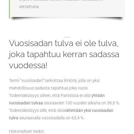
verrattuna
Vuosisadan tulva ei ole tulva,
joka tapahtuu kerran sadassa
vuodessa!
Termi “vuosisadan” tarkoittaa ilmiötä, jolla on yksi
mahdollisuus sadasta tapahtua joka vuosi.
Todennäköisyys siihen, että Pariisissa ei olisi
yhtään
vuosisadan tulvaa
seuraavien 100 vuoden aikana on 36,6 %.
Todennäköisyys sille, että olisi
vähintään yksi vuosisadan
tulva
seuraavalla vuosisadalla on 63,4 %.
Historialliset tiedot: