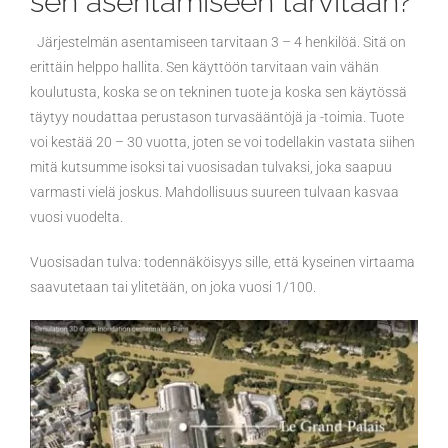
sen asentamiseen tarvitaan?
Järjestelmän asentamiseen tarvitaan 3 – 4 henkilöä. Sitä on
erittäin helppo hallita. Sen käyttöön tarvitaan vain vähän
koulutusta, koska se on tekninen tuote ja koska sen käytössä
täytyy noudattaa perustason turvasääntöjä ja -toimia. Tuote
voi kestää 20 – 30 vuotta, joten se voi todellakin vastata siihen
mitä kutsumme isoksi tai vuosisadan tulvaksi, joka saapuu
varmasti vielä joskus. Mahdollisuus suureen tulvaan kasvaa
vuosi vuodelta.
Vuosisadan tulva: todennäköisyys sille, että kyseinen virtaama
saavutetaan tai ylitetään, on joka vuosi 1/100.