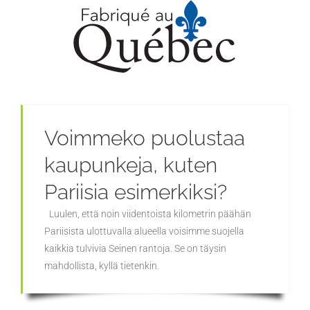
Voimmeko puolustaa
kaupunkeja, kuten
Pariisia esimerkiksi?
Luulen, että noin viidentoista kilometrin päähän
Pariisista ulottuvalla alueella voisimme suojella
kaikkia tulvivia Seinen rantoja. Se on täysin
mahdollista, kyllä tietenkin.