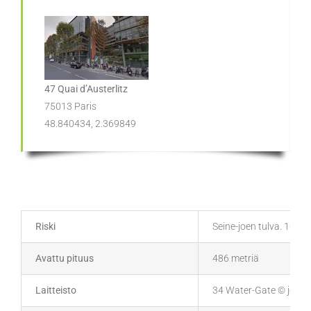
47 Quai d’Austerlitz
75013 Paris
48.840434, 2.369849
Riski
Seine-joen tulva. 100 v
Avattu pituus
486 metriä
Laitteisto
34 Water-Gate © joustav