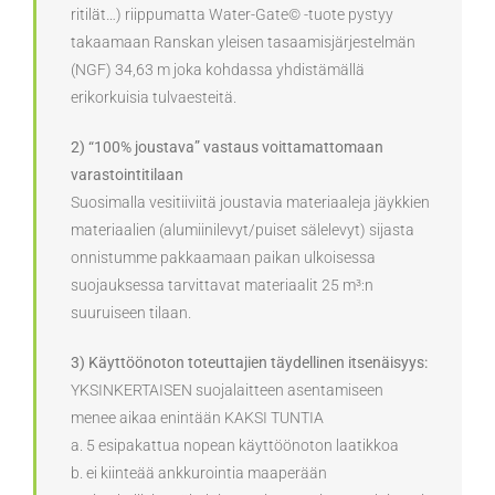
ritilät…) riippumatta Water-Gate© -tuote pystyy
takaamaan Ranskan yleisen tasaamisjärjestelmän
(NGF) 34,63 m joka kohdassa yhdistämällä
erikorkuisia tulvaesteitä.
2) “100% joustava” vastaus voittamattomaan
varastointitilaan
Suosimalla vesitiiviitä joustavia materiaaleja jäykkien
materiaalien (alumiinilevyt/puiset sälelevyt) sijasta
onnistumme pakkaamaan paikan ulkoisessa
suojauksessa tarvittavat materiaalit 25 m³:n
suuruiseen tilaan.
3) Käyttöönoton toteuttajien täydellinen itsenäisyys:
YKSINKERTAISEN suojalaitteen asentamiseen
menee aikaa enintään KAKSI TUNTIA
a. 5 esipakattua nopean käyttöönoton laatikkoa
b. ei kiinteää ankkurointia maaperään