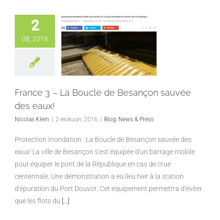
2
08, 2016
France 3 – La Boucle de Besançon sauvée
des eaux!
Nicolas Klein
|
2 elokuun, 2016
|
Blog
,
News & Press
Protection Inondation : La Boucle de Besançon sauvée des
eaux! La ville de Besançon s'est équipée d'un barrage mobile
pour équiper le pont de la République en cas de crue
centennale. Une démonstration a eu lieu hier à la station
d'épuration du Port Douvot. Cet équipement permettra d'éviter
que les flots du
[...]