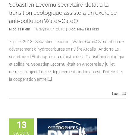
Sébastien Lecornu secrétaire d’état à la
transition écologique assiste à un exercice
anti-pollution Water-Gate©
Nicolas Klein
|
18 syyskuun, 2018
|
Blog
,
News & Press
7 juillet 2018 : Sébastien Lecornu | Water-Gate© Simulation de
déversement d’hydrocarbures en rivière Arcalis | Andorre Le
secrétaire d’État auprès du ministre de la Transition écologique
et solidaire, Sébastien Lecornu, était en Andorre le 7 juillet
dernier. L’objectif de ce déplacement andorran est d’intensifier
la coopération entre
[...]
Lue lisää
13
09, 2018