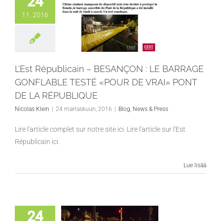
24
11, 2016
L’Est Républicain – BESANÇON : LE BARRAGE
GONFLABLE TESTÉ «POUR DE VRAI» PONT
DE LA RÉPUBLIQUE
Nicolas Klein
|
24 marraskuun, 2016
|
Blog
,
News & Press
Lire l'article complet sur notre site ici. Lire l'article sur l'Est
Républicain ici.
Lue lisää
24