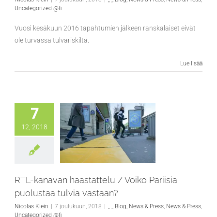
Uncategorized @fi
Vuosi kesäkuun 2016 tapahtumien jälkeen ranskalaiset eivät
ole turvassa tulvariskiltä.
Lue lisää
7
12, 2018
RTL-kanavan haastattelu / Voiko Pariisia
puolustaa tulvia vastaan?
Nicolas Klein
|
7 joulukuun, 2018
|
,
,
,
,
Blog
,
News & Press
,
News & Press
,
Uncategorized @fi