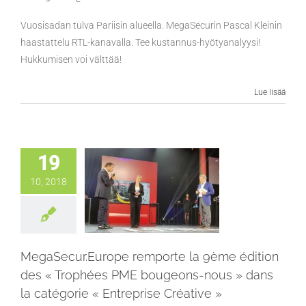
Vuosisadan tulva Pariisin alueella. MegaSecurin Pascal Kleinin
haastattelu RTL-kanavalla. Tee kustannus-hyötyanalyysi!
Hukkumisen voi välttää!
Lue lisää
19
10, 2018
MegaSecur.Europe remporte la 9ème édition
des « Trophées PME bougeons-nous » dans
la catégorie « Entreprise Créative »