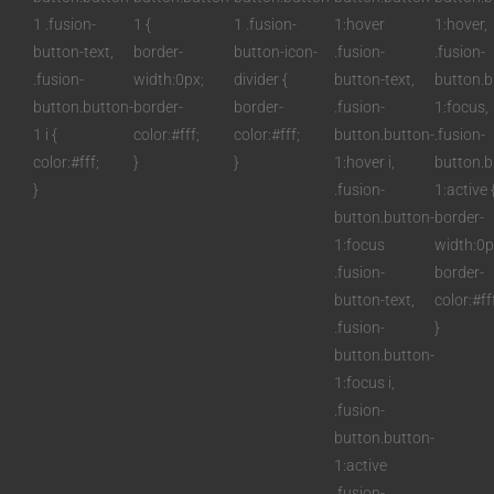
Miten ne toimivat?
1 .fusion-
1 {
1 .fusion-
1:hover
1:hover,
button-text,
border-
button-icon-
.fusion-
.fusion-
UKK
.fusion-
width:0px;
divider {
button-text,
button.b
Videoiden
button.button-
border-
border-
.fusion-
1:focus,
1 i {
color:#fff;
color:#fff;
button.button-
.fusion-
color:#fff;
}
}
1:hover i,
button.b
}
.fusion-
1:active 
button.button-
border-
1:focus
width:0p
.fusion-
border-
button-text,
color:#ff
.fusion-
}
button.button-
1:focus i,
.fusion-
button.button-
1:active
.fusion-