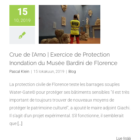
15
10, 2019
Crue de l’Arno | Exercice de Protection
Inondation du Musée Bardini de Florence
Pascal Klein
|
15 lokakuun, 2019
|
Blog
La protection civile de Florence teste les barrages souples
Water-Gate© pour protéger ses bâtiments sensibles "Il est très
important de toujours trouver de nouveaux moyens de
protéger le patrimoine culturel", a ajouté le maire adjoint Giachi.
Il s'agit d'un projet expérimental. S'il fonctionne, il semblerait
que
[...]
Lue lisää