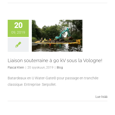
20
09, 2019
Liaison souterraine à 90 kV sous la Vologne!
Pascal Klein
|
20 syyskuun, 2019
|
Blog
Batardeaux en U Water-Gate© pour passage en tranchée
classique. Entreprise Serpollet.
Lue lisää