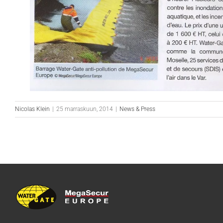
Nicolas Klein
|
25 marraskuun, 2014
|
News & Press