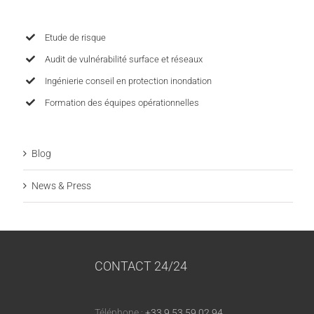
Etude de risque
Audit de vulnérabilité surface et réseaux
Ingénierie conseil en protection inondation
Formation des équipes opérationnelles
Blog
News & Press
CONTACT 24/24
Téléphone :
+33 9 53 59 02 94