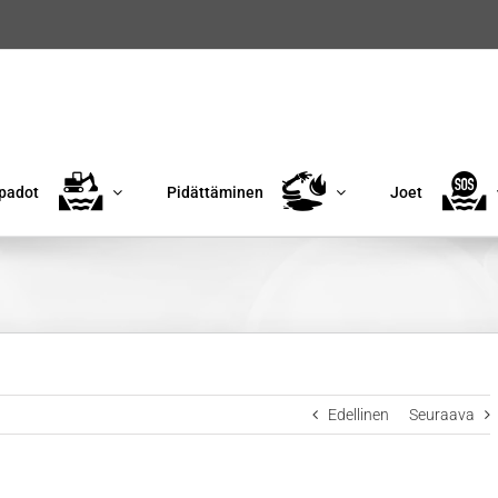
padot
Pidättäminen
Joet
Edellinen
Seuraava